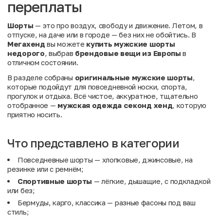
переплаты
Шорты
— это про воздух, свободу и движение. Летом, в
отпуске, на даче или в городе — без них не обойтись. В
Мегахенд
вы можете
купить мужские шорты
недорого
, выбрав
брендовые вещи из Европы
в
отличном состоянии.
В разделе собраны
оригинальные мужские шорты
,
которые подойдут для повседневной носки, спорта,
прогулок и отдыха. Всё чистое, аккуратное, тщательно
отобранное —
мужская одежда секонд хенд
, которую
приятно носить.
Что представлено в категории
Повседневные шорты — хлопковые, джинсовые, на
резинке или с ремнём;
Спортивные шорты
— лёгкие, дышащие, с подкладкой
или без;
Бермуды, карго, классика — разные фасоны под ваш
стиль;