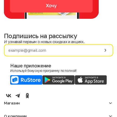
Подпишись на рассылку
И узнавай первым о новых скидках и акциях.
Имя
Фамилия
Наше приложение
Используй бонусную программу по полной!
E-mail
Пол
Мужской
Женский
Магазин
Согласие на получение чеков по электронной почте
Женское
О компании
Мужское