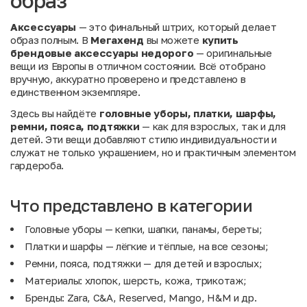
образ
Аксессуары
— это финальный штрих, который делает
образ полным. В
Мегахенд
вы можете
купить
брендовые аксессуары недорого
— оригинальные
вещи из Европы в отличном состоянии. Всё отобрано
вручную, аккуратно проверено и представлено в
единственном экземпляре.
Здесь вы найдёте
головные уборы, платки, шарфы,
ремни, пояса, подтяжки
— как для взрослых, так и для
детей. Эти вещи добавляют стилю индивидуальности и
служат не только украшением, но и практичным элементом
гардероба.
Что представлено в категории
Головные уборы
— кепки, шапки, панамы, береты;
Платки и шарфы
— лёгкие и тёплые, на все сезоны;
Ремни, пояса, подтяжки
— для детей и взрослых;
Материалы: хлопок, шерсть, кожа, трикотаж;
Бренды: Zara, C&A, Reserved, Mango, H&M и др.