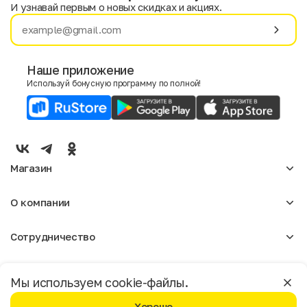
И узнавай первым о новых скидках и акциях.
Имя
Фамилия
Наше приложение
Используй бонусную программу по полной!
E-mail
Пол
Мужской
Женский
Магазин
Согласие на получение чеков по электронной почте
Женское
О компании
Мужское
Аксессуары
О нас
Детское
Сотрудничество
Отзывы
Блог
Оптовикам
Вакансии
Помощь
Москва
Арендодателям
Магазины
Мы используем cookie-файлы.
Реклама
Доставка и оплата
Бонусная программа
Хорошо
Условия пользования
Политика конфиденциальности