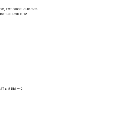
е, готовое к носке.
, катышков или
ть, а вы — с