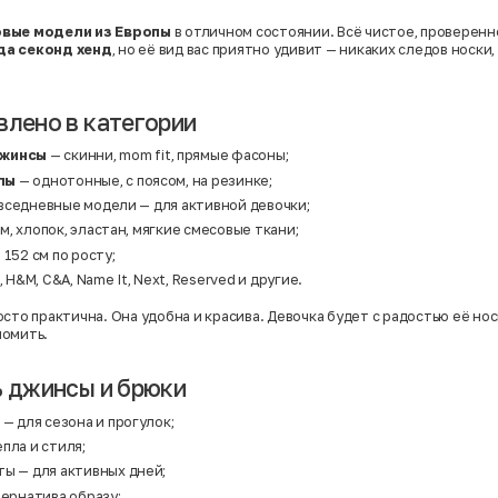
вые модели из Европы
в отличном состоянии. Всё чистое, проверенно
да секонд хенд
, но её вид вас приятно удивит — никаких следов носки
влено в категории
джинсы
— скинни, mom fit, прямые фасоны;
лы
— однотонные, с поясом, на резинке;
вседневные модели — для активной девочки;
, хлопок, эластан, мягкие смесовые ткани;
 152 см по росту;
, H&M, C&A, Name It, Next, Reserved и другие.
сто практична. Она удобна и красива. Девочка будет с радостью её носи
номить.
ь джинсы и брюки
— для сезона и прогулок;
пла и стиля;
ты
— для активных дней;
тернатива образу;