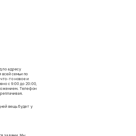
 по адресу
 всей семьи по
 что-то новое и
о с 9:00 до 20:00,
дложением. Телефон
ереплачивая.
ней вещь будет у
я за вами. Мы