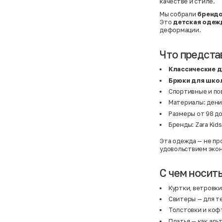
качестве и стиле.
Мы собрали
брендо
Это
детская одеж
деформации.
Что предста
Классические 
Брюки для шко
Спортивные и по
Материалы: деним
Размеры от 98 до
Бренды: Zara Kids
Эта одежда — не про
удовольствием эко
С чем носит
Куртки, ветровки
Свитеры
— для те
Толстовки и коф
Платья
— как аль