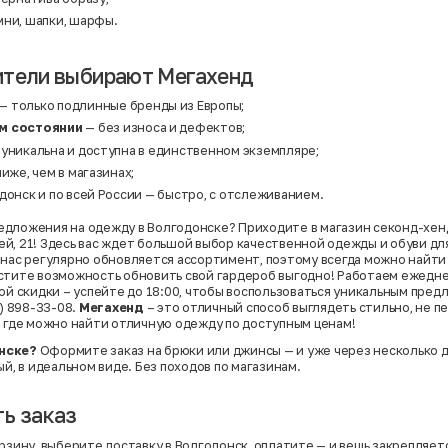
ни, шапки, шарфы.
ители выбирают Мегахенд
— только подлинные бренды из Европы;
м состоянии
— без износа и дефектов;
 уникальна и доступна в единственном экземпляре;
ниже, чем в магазинах;
донск и по всей России — быстро, с отслеживанием.
дложения на одежду в Волгодонске? Приходите в магазин секонд-хенд
й, 21! Здесь вас ждет большой выбор качественной одежды и обуви для
 нас регулярно обновляется ассортимент, поэтому всегда можно найти
стите возможность обновить свой гардероб выгодно! Работаем ежедневн
ной скидки – успейте до 18:00, чтобы воспользоваться уникальным пре
9) 898-33-08.
Мегахенд
– это отличный способ выглядеть стильно, не п
, где можно найти отличную одежду по доступным ценам!
нске?
Оформите заказ на брюки или джинсы — и уже через несколько д
ый, в идеальном виде. Без походов по магазинам.
ь заказ
рзину, выберите доставку в Волгодонск, оплатите — и вещь закрепляетс