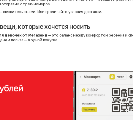
и отправим с трек-номером.
— свяжитесь с нами. Или
прочитайте условия доставки
.
вещи, которые хочется носить
ля девочек от Мегахенд
— это баланс между комфортом ребёнка и с
ена и польза — в одной покупке.