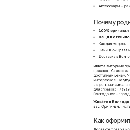
Аксессуары
— рем
Почему род
100% оригинал
Вещи в отлично
Каждая модель —
Цены в 2–3 раза 
Доставка в Волго
Ищете выгодные пре
проспект Строителе
доступным ценам. У
интересное. Не упу
а в день максималь
для справок: +7 (91
Волгодонск – город
Живёте в Волгодо
вас. Оригинал, чист
Как оформит
Добавьте товар в ко