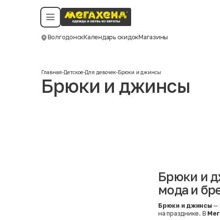
Условия пользования
Политика конфиденциальности
Смотреть все даты
©️ Мегахенд 2026. Все права защищены.
Волгодонск
Календарь скидок
Магазины
Москва
Главная
-
Детское
-
Для девочек
-
Брюки и джинсы
Брюки и джинсы
Брюки и д
мода и бр
Брюки и джинсы
— 
на празднике. В
Мег