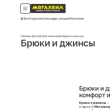
Условия пользования
Политика конфиденциальности
Смотреть все даты
©️ Мегахенд 2026. Все права защищены.
Волгодонск
Календарь скидок
Магазины
Москва
Главная
-
Детское
-
Для мальчиков
-
Брюки и джинсы
Брюки и джинсы
Брюки и д
комфорт и
Брюки и джинсы
— 
отдыха. В
Мегахен