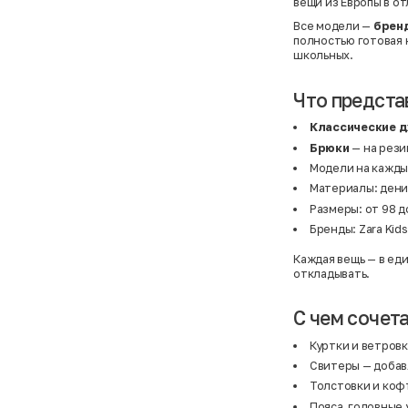
вещи из Европы в о
Все модели —
брен
полностью готовая к
школьных.
Что предста
Классические 
Брюки
— на резин
Модели на кажды
Материалы: деним
Размеры: от 98 д
Бренды: Zara Kids
Каждая вещь — в ед
откладывать.
С чем сочет
Куртки и ветров
Свитеры
— добав
Толстовки и коф
Пояса, головные