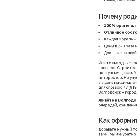
Почему род
100% оригинал
Отличное сост
Каждая модель — 
Цены в 2–3 раза 
Доставка по всей
Ищете выгодные пре
проспект Строителе
доступным ценам. У
интересное. Не упу
а в день максималь
для справок: +7 (91
Волгодонск – город
Живёте в Волгодо
очередей, ожидани
Как оформит
Добавьте нужный то
вами. Мы аккуратно