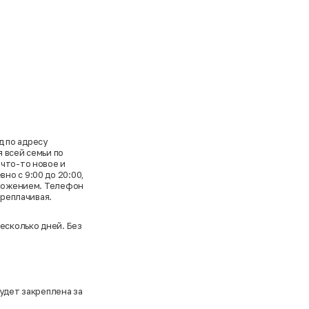
 по адресу
 всей семьи по
 что-то новое и
о с 9:00 до 20:00,
дложением. Телефон
ереплачивая.
есколько дней. Без
удет закреплена за