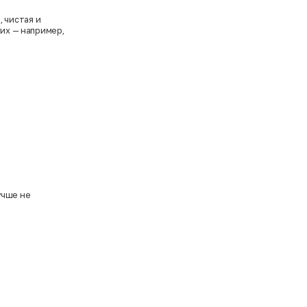
, чистая и
гих — например,
учше не