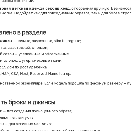
тличном состоянии.
довая детская одежда секонд хенд
, отобранная вручную. Без износа
 носке. Подойдёт как для повседневных образов, так и для более стро
влено в разделе
джинсы
— прямые, зауженные, slim fit, regular;
ке, с застёжкой, с поясом;
й сезон — утеплённые и облегчённые;
, хлопок, футер, смесовые ткани;
о 152 см по росту ребёнка;
, H&M, C&A, Next, Reserved, Name It и др.
инственном экземпляре. Если модель подошла по фасону и размеру — л
ать брюки и джинсы
ки
— для создания полноценного образа;
ляют тепла и уюта;
ты
— для активных мальчиков;
 уборы
— акценты, которые делают образ завершённым.