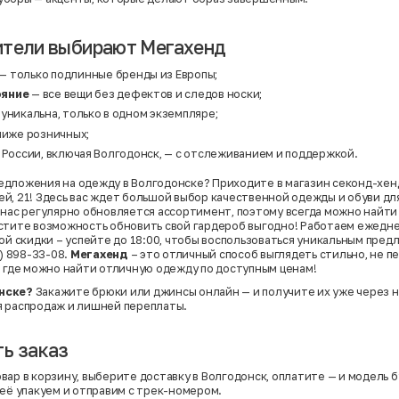
ители выбирают Мегахенд
— только подлинные бренды из Европы;
ояние
— все вещи без дефектов и следов носки;
уникальна, только в одном экземпляре;
ниже розничных;
 России, включая Волгодонск, — с отслеживанием и поддержкой.
дложения на одежду в Волгодонске? Приходите в магазин секонд-хенд
й, 21! Здесь вас ждет большой выбор качественной одежды и обуви для
 нас регулярно обновляется ассортимент, поэтому всегда можно найти
стите возможность обновить свой гардероб выгодно! Работаем ежедневн
ной скидки – успейте до 18:00, чтобы воспользоваться уникальным пре
9) 898-33-08.
Мегахенд
– это отличный способ выглядеть стильно, не п
, где можно найти отличную одежду по доступным ценам!
нске?
Закажите брюки или джинсы онлайн — и получите их уже через н
я распродаж и лишней переплаты.
ь заказ
вар в корзину, выберите доставку в Волгодонск, оплатите — и модель б
 её упакуем и отправим с трек-номером.